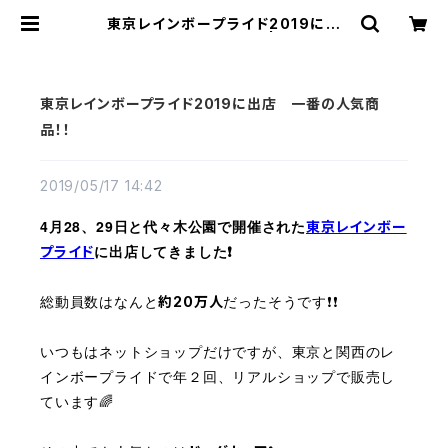
東京レインボープライド2019に出
店 一番の人気商品！！ | Polaris
東京レインボープライド2019に出店 一番の人気商
品！！
2019/05/17 14:42
4月28、29日と代々木公園で開催された
東京レインボー
に出店してきました❗️
プライド
総動員数はなんと
だったそうです❗️❗️
約20万人
いつもはネットショップだけですが、東京と関西のレ
インボープライドで年２回、リアルショップで販売し
ています🌈