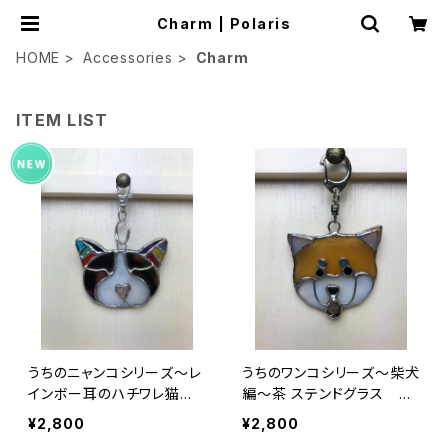
Charm | Polaris
HOME
Accessories
Charm
ITEM LIST
うちのニャンコシリーズ～レ
うちのワンコシリーズ～柴犬
インボー耳のハチワレ猫編
編～茶 ステンドグラス St
～ ステンドグラス Staine
ained Glass Brown Shib
¥2,800
¥2,800
d Glass Rainbow eared
a Inu Charm