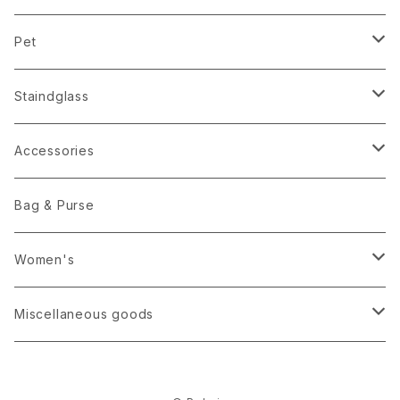
Pet
Clothes
Staindglass
Accessories
Photo Flames
Accessories
Mirror
Brooch
Bag & Purse
Ornament
Tie & Bow Tie
Women's
Tray
Ring
Bikini
Miscellaneous goods
Candle Holder
Neckless
Kitchen