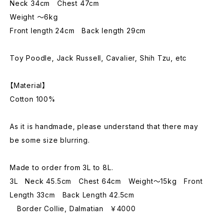
Neck 34cm Chest 47cm
Weight ～6kg
Front length 24cm Back length 29cm
Toy Poodle, Jack Russell, Cavalier, Shih Tzu, etc
【Material】
Cotton 100%
As it is handmade, please understand that there may
be some size blurring.
Made to order from 3L to 8L.
3L Neck 45.5cm Chest 64cm Weight～15kg Front
Length 33cm Back Length 42.5cm
Border Collie, Dalmatian ￥4000