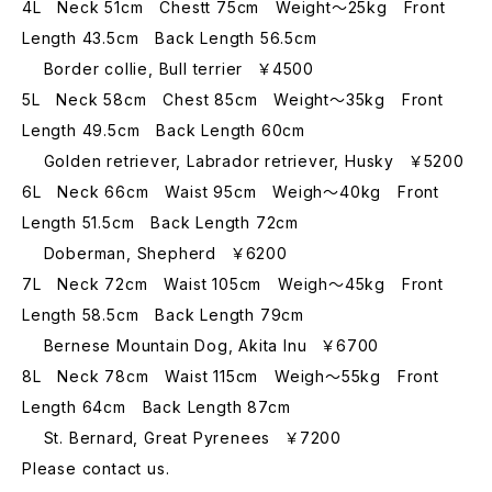
4L Neck 51cm Chestt 75cm Weight～25kg Front
Length 43.5cm Back Length 56.5cm
Border collie, Bull terrier ￥4500
5L Neck 58cm Chest 85cm Weight～35kg Front
Length 49.5cm Back Length 60cm
Golden retriever, Labrador retriever, Husky ￥5200
6L Neck 66cm Waist 95cm Weigh～40kg Front
Length 51.5cm Back Length 72cm
Doberman, Shepherd ￥6200
7L Neck 72cm Waist 105cm Weigh～45kg Front
Length 58.5cm Back Length 79cm
Bernese Mountain Dog, Akita Inu ￥6700
8L Neck 78cm Waist 115cm Weigh～55kg Front
Length 64cm Back Length 87cm
St. Bernard, Great Pyrenees ￥7200
Please contact us.