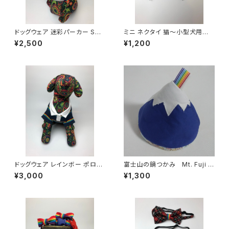
ドッグウェア 迷彩パーカー Sサ
ミニ ネクタイ 猫～小型犬用
イズ Dog clothes Camoufl
Mini Tie for Cat and Dog
¥2,500
¥1,200
age Hoodie Ssize
ドッグウェア レインボー ポロシ
富士山の鍋つかみ Mt. Fuji P
ャツ Mサイズ Dog clothes
ot Holder
¥3,000
¥1,300
Rainbow Polo Shirt Msize