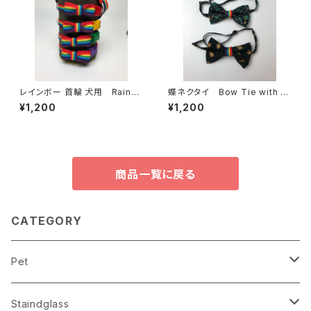
レインボー 首輪 犬用 Rainb
蝶ネクタイ Bow Tie with R
ow Collar for Dog
ainbow Tape
¥1,200
¥1,200
商品一覧に戻る
CATEGORY
Pet
Clothes
Staindglass